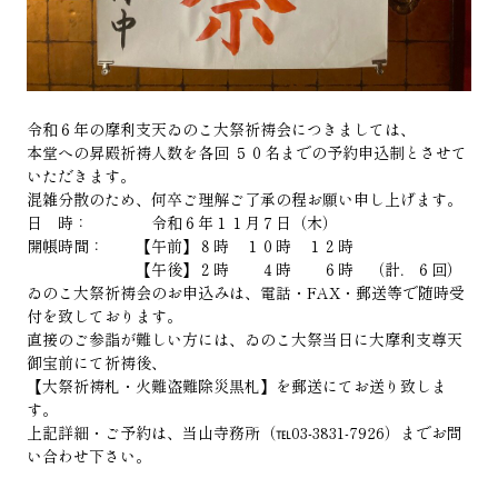
令和６年の摩利支天ゐのこ大祭祈祷会につきましては、
本堂への昇殿祈祷人数を各回 ５０名までの予約申込制とさせて
いただきます。
混雑分散のため、何卒ご理解ご了承の程お願い申し上げます。
日 時： 令和６年１１月７日（木）
開帳時間： 【午前】８時 １０時 １２時
【午後】２時 ４時 ６時 （計．６回）
ゐのこ大祭祈祷会のお申込みは、電話・FAX・郵送等で随時受
付を致しております。
直接のご参詣が難しい方には、ゐのこ大祭当日に大摩利支尊天
御宝前にて祈祷後、
【大祭祈祷札・火難盗難除災黒札】を郵送にてお送り致しま
す。
上記詳細・ご予約は、当山寺務所（℡03-3831-7926）までお問
い合わせ下さい。