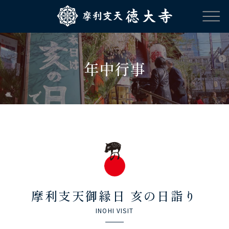
年中行事
摩利支天御縁日 亥の日詣り
INOHI VISIT