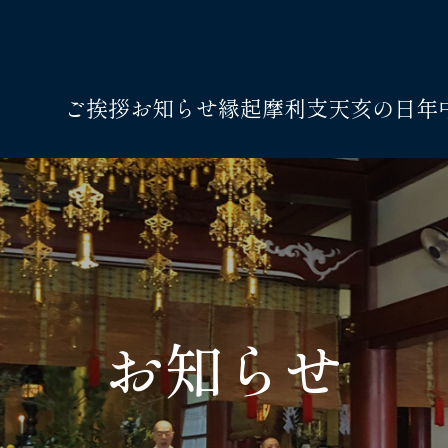
ご挨拶
お知らせ
縁起
摩利支天
亥の日
年
お知らせ